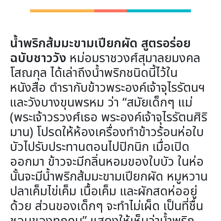
น้ำพริกส้มมะขามเปียกผัด สูตรอร่อย
ฉบับชาววัง
หม่อมราชวงศ์สุมาลยมงคล
โสณกุล ได้เล่าถึงน้ำพริกชนิดนี้ไว้ใน
หนังสือ ตำรากับข้าวพระองค์เจ้าจุไรรัตนฯ
และวังบางขุนพรหม ว่า “สมัยเด็กๆ แม่
(พระเจ้าวรวงศ์เธอ พระองค์เจ้าจุไรรัตนศิริ
มาน) โปรดให้ห้องเครื่องทำข้าวร้อนห่อใบ
บัวไปรับประทานตอนไปปิกนิก เมื่อเปิด
ออกมา ข้าวจะมีกลิ่นหอมของใบบัว ในห่อ
นั้นจะมีน้ำพริกส้มมะขามเปียกผัด หมูหวาน
ปลาเค็มไข่เค็ม เนื้อเค็ม และผักสดห่ออยู่
ด้วย ส่วนของเด็กๆ จะทำไม่เผ็ด เป็นที่ชื่น
ชอบของทุกคน” แสดงให้เห็นว่าน้ำพริก