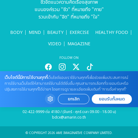
ชีวจิตแนวความคิดเรื่องสุขภาพ
แบบองค์รวม "ชีว" ที่หมายถึง "กาย"
รวมเข้ากับ "จิต" ที่หมายถึง "ใจ"
BODY
MIND
BEAUTY
EXERCISE
HEALTHY FOOD
VIDEO
MAGAZINE
FOLLOW ON
เว็บไซต์นี้มีการใช้งานคุกกี้
เว็บไซต์ของเราใช้งานคุกกี้เพื่อช่วยเพิ่มประสบการณ์
สนใจลงโฆษณากับเว็บไซต์
การใช้งานเว็บไซต์ให้สามารถใช้งานได้ดียิ่งขึ้น คุณสามารถเลือกที่จะยอมรับหรือ
ปฏิเสธการใช้งานคุกกี้ได้ง่ายๆ โดยการดูรายละเอียดเพิ่มเติมที่ “การตั้งค่าคุกกี้”
Tel : 085 661 4629 / (จันทร์ - ศุกร์ เวลา 09.00 - 18.00 น)
cheewajitmedia@gmail.com
ยกเลิก
ยอมรับทั้งหมด
ติดต่อแจ้งปัญหาหรือร้องเรียน
02-422-9999 ต่อ 4180 / (จันทร์ - ศุกร์ เวลา 09.00 - 18.00 น)
bdcx@amarin.co.th
© COPYRIGHT 2026 AME IMAGINATIVE COMPANY LIMITED.