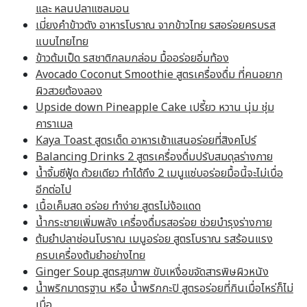
และ หลนปลาแซลมอน
เมี่ยงคำข้าวตัง อาหารโบราณ จากข้าวไทย รสอร่อยครบรส
แบบไทยไทย
ข้าวต้มเป็ด รสชาติกลมกล่อม มื้ออร่อยอิ่มท้อง
Avocado Coconut Smoothie สูตรเครื่องดื่ม ที่คนอยาก
ผิวสวยต้องลอง
Upside down Pineapple Cake เปรี้ยว หวาน นุ่ม ชุ่ม
คาราเมล
Kaya Toast สูตรเด็ด อาหารเช้าแสนอร่อยที่สิงคโปร์
Balancing Drinks 2 สูตรเครื่องดื่มปรับสมดุลร่างกาย
น้ำจิ้มซีฟู้ด ถ้วยเดียว ทำได้ถึง 2 เมนูแซ่บอร่อยมื้อนี้จะไม่เบื่อ
อีกต่อไป
เนื้อเค็มสด อร่อย ทำง่าย สูตรไม่ง้อแดด
น้ำกระชายเพิ่มพลัง เครื่องดื่มรสอร่อย ช่วยบำรุงร่างกาย
ต้มยำปลาช่อนโบราณ เมนูอร่อย สูตรโบราณ รสร้อนแรง
ครบเครื่องต้มยำอย่างไทย
Ginger Soup สูตรสุขภาพ ขับเหงื่อขจัดสารพิษผิวหนัง
น้ำพริกมาตรฐาน หรือ น้ำพริกกะปิ สูตรอร่อยที่กินเมื่อไหร่ก็ไม่
เบื่อ