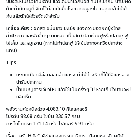
ชิมรสให้เปรี้ยวเค็มหวาน แล้วเติมน้ำเล็กน้อย คนให้เข้ากัน นำไปผัด
ด้วยน้ำมันหมูที่เจียวไว้ก่อนตักขึ้นโรยกากหมูลงไป คลุกเคล้าให้เข้า
กันแล้วตักใส่ถ้วยจัดเข้าสำรับ
เ
ครื่องเคียง :
ผักสด ขมิ้นขาว มะเขือ แตงกวา ยอดผักบุ้งไทย
ถั่วฝักยาว และผักอื่นๆ ตามชอบ เนื้อสัตว์ ปลาช่อนฟูหรือปลาดุกฟู
ไข่เค็ม และหมูหวาน (หากไม่ทำปลาฟู ให้ใช้ปลาทอดหรือปลาย่าง
แทน)
Tips :
มะขามเปียกสีอ่อนออกส้มแดงจะทำให้น้ำพริกที่ได้มีสีแดงสวย
น่ารับประทาน
น้ำมันหมูควรเจียวใหม่แล้วใช้เป็นครั้งๆ ไป หากเก็บไว้นานจะมี
กลิ่นหืน
พลังงานต่อหนึ่งถ้วย 4,083.10 กิโลแคลอรี
โปรตีน 88.08 กรัม ไขมัน 336.57 กรัม
คาร์โบไฮเดรต 171.14 กรัม ไฟเบอร์ 5.91 กรัม
เรื่อง : ครัว H & C ผู้ช่วยกองบรรณาธิการ : นิสายชล, สันศนีย์