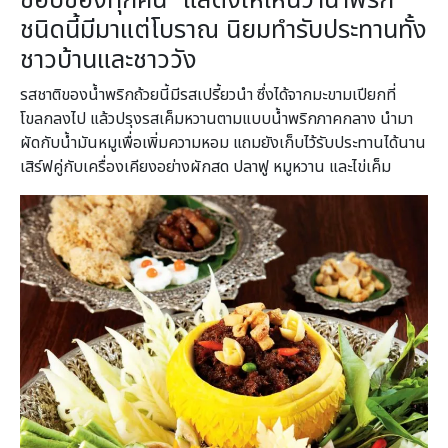
ชนิดนี้มีมาแต่โบราณ นิยมทำรับประทานทั้ง
ชาวบ้านและชาววัง
รสชาติของน้ำพริกถ้วยนี้มีรสเปรี้ยวนำ ซึ่งได้จากมะขามเปียกที่
โขลกลงไป แล้วปรุงรสเค็มหวานตามแบบน้ำพริกภาคกลาง นำมา
ผัดกับน้ำมันหมูเพื่อเพิ่มความหอม แถมยังเก็บไว้รับประทานได้นาน
เสิร์ฟคู่กับเครื่องเคียงอย่างผักสด ปลาฟู หมูหวาน และไข่เค็ม