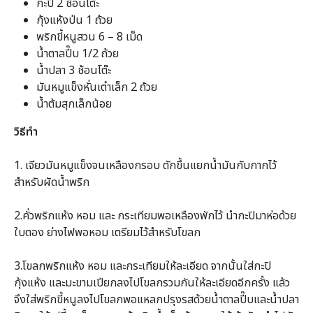
กะปิ 2 ช้อนโต๊ะ
กุ้งแห้งป่น 1 ถ้วย
พริกขี้หนูสวน 6 – 8 เม็ด
น้ำตาลปี๊บ 1/2 ถ้วย
น้ำปลา 3 ช้อนโต๊ะ
มันหมูแข็งหั่นเต๋าเล็ก 2 ถ้วย
น้ำต้มสุกเล็กน้อย
วิธีทำ
1. เจียวมันหมูแข็งจนเหลืองกรอบ ตักขึ้นแยกน้ำมันกับกากไว้
สำหรับผัดน้ำพริก
2.คั่วพริกแห้ง หอม และ กระเทียมพอเหลืองพักไว้ นำกะปิมาห่อด้วย
ใบตอง ย่างไฟพอหอม เตรียมไว้สำหรับโขลก
3.โขลกพริกแห้ง หอม และกระเทียมให้ละเอียด จากนั้นใส่กะปิ
กุ้งแห้ง และมะขามเปียกลงไปโขลกรวมกันให้ละเอียดอีกครั้ง แล้ว
จึงใส่พริกขี้หนูลงไปโขลกพอแหลกปรุงรสด้วยน้ำตาลปี๊บและน้ำปลา