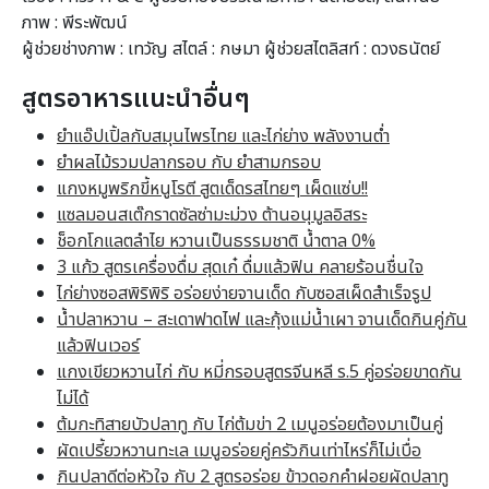
ภาพ : พีระพัฒน์
ผู้ช่วยช่างภาพ : เทวัญ สไตล์ : กษมา ผู้ช่วยสไตลิสท์ : ดวงธนัตย์
สูตรอาหารแนะนำอื่นๆ
ยำแอ๊ปเปิ้ลกับสมุนไพรไทย และไก่ย่าง พลังงานต่ำ
ยำผลไม้รวมปลากรอบ กับ ยำสามกรอบ
แกงหมูพริกขี้หนูโรตี สูตเด็ดรสไทยๆ เผ็ดแซ่บ!!
แซลมอนสเต๊กราดซัลซ่ามะม่วง ต้านอนุมูลอิสระ
ช็อกโกแลตลำไย หวานเป็นธรรมชาติ น้ำตาล 0%
3 แก้ว สูตรเครื่องดื่ม สุดเก๋ ดื่มแล้วฟิน คลายร้อนชื่นใจ
ไก่ย่างซอสพิริพิริ อร่อยง่ายจานเด็ด กับซอสเผ็ดสำเร็จรูป
น้ำปลาหวาน – สะเดาฟาดไฟ และกุ้งแม่น้ำเผา จานเด็ดกินคู่กัน
แล้วฟินเวอร์
แกงเขียวหวานไก่ กับ หมี่กรอบสูตรจีนหลี ร.5 คู่อร่อยขาดกัน
ไม่ได้
ต้มกะทิสายบัวปลาทู กับ ไก่ต้มข่า 2 เมนูอร่อยต้องมาเป็นคู่
ผัดเปรี้ยวหวานทะเล เมนูอร่อยคู่ครัวกินเท่าไหร่ก็ไม่เบื่อ
กินปลาดีต่อหัวใจ กับ 2 สูตรอร่อย ข้าวดอกคำฝอยผัดปลาทู